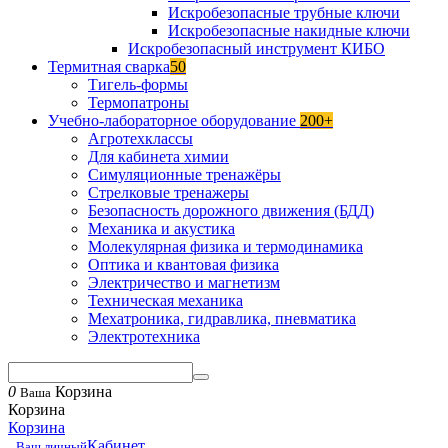
Искробезопасные трубные ключи
Искробезопасные накидные ключи
Искробезопасный инструмент КИБО
Термитная сварка
50
Тигель-формы
Термопатроны
Учебно-лабораторное оборудование
200+
Агротехклассы
Для кабинета химии
Симуляционные тренажёры
Стрелковые тренажеры
Безопасность дорожного движения (БДД)
Механика и акустика
Молекулярная физика и термодинамика
Оптика и квантовая физика
Электричество и магнетизм
Техническая механика
Мехатроника, гидравлика, пневматика
Электротехника
0
Корзина
Ваша
Корзина
Корзина
Кабинет
Ваш личный