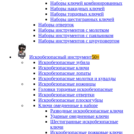
Наборы ключей комбинированных
Наборы накидных ключей
Наборы торцевых ключей
Наборы шестигранных ключей
Наборы отверток
Наборы инструментов с молотком
Наборы инструментов с паяльником
Наборы инструментов с шуруповертом
Искробезопасный инструмент
50+
Искробезопасные зубила
Искробезопасные ключи
Искробезопасные лопаты
Искробезопасные молотки и кувалды
Искробезопасные ножницы
Головки торцевые искробезопасные
Искробезопасные отвертки
Искробезопасные плоскогубцы
Ключи омедненные в наборе
Разводные искробезопасные ключи
Ударные омедненные ключи
Шестигранные искробезопасные
ключи
Искробезопасные рожковые ключи