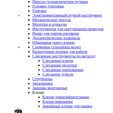
Прессы гидравлические ручные
Головки торцевые
Горелки
Электромонтажный ручной инструмент
Механические прессы
Молотки и кувалды
Инструменты для скручивания проводов
Ножи для снятия изоляции
Диэлектрические ножницы
Обжимные пресс-клещи
Съемники стопорных колец
Раскаточные ролики для кабеля
Слесарные инструменты по металлу
Слесарные ключи
Слесарные молотки
Слесарные напильники
Слесарное зубило
Струбцины
Запальники
Зажимы монтажные
Клещи
Клещи токоизмерительные
Клещи вязальные
Зажимные клещи для сварки