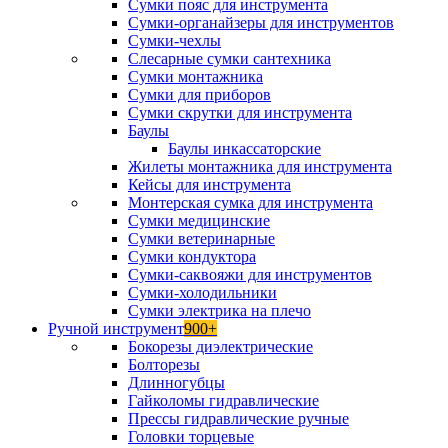
Сумки пояс для инструмента
Сумки-органайзеры для инструментов
Сумки-чехлы
Слесарные сумки сантехника
Сумки монтажника
Сумки для приборов
Сумки скрутки для инструмента
Баулы
Баулы инкассаторские
Жилеты монтажника для инструмента
Кейсы для инструмента
Монтерская сумка для инструмента
Сумки медицинские
Сумки ветеринарные
Сумки кондуктора
Сумки-саквояжи для инструментов
Сумки-холодильники
Сумки электрика на плечо
Ручной инструмент
900+
Бокорезы диэлектрические
Болторезы
Длинногубцы
Гайколомы гидравлические
Прессы гидравлические ручные
Головки торцевые