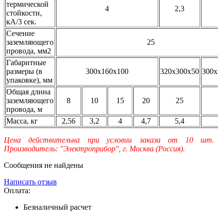
термической
4
2,3
стойкости,
кА/3 сек.
Сечение
заземляющего
25
провода, мм2
Габаритные
размеры (в
300x160x100
320х300х50
300x
упаковке), мм
Общая длина
заземляющего
8
10
15
20
25
провода, м
Масса, кг
2,56
3,2
4
4,7
5,4
Цена действительна при условии заказа от 10 шт.
Производитель: "Электроприбор", г. Москва (Россия).
Сообщения не найдены
Написать отзыв
Оплата:
Безналичный расчет