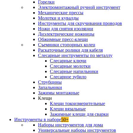
Горелки
Электромонтажный ручной инструмент
Механические прессы
Молотки и кувалды
Инструменты для скручивания проводов
Ножи для снятия изоляции
Диэлектрические ножницы
Обжимные пресс-клещи
Съемники стопорных колец
Раскаточные ролики для кабеля
Слесарные инструменты по металлу
Слесарные ключи
Слесарные молотки
Слесарные напильники
Слесарное зубило
Струбцины
Запальники
Зажимы монтажные
Клещи
Клещи токоизмерительные
Клещи вязальные
Зажимные клещи для сварки
Инструменты в наборе
50+
Наборы инструментов для дома
Универсальные наборы инструментов