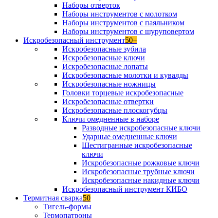
Наборы отверток
Наборы инструментов с молотком
Наборы инструментов с паяльником
Наборы инструментов с шуруповертом
Искробезопасный инструмент
50+
Искробезопасные зубила
Искробезопасные ключи
Искробезопасные лопаты
Искробезопасные молотки и кувалды
Искробезопасные ножницы
Головки торцевые искробезопасные
Искробезопасные отвертки
Искробезопасные плоскогубцы
Ключи омедненные в наборе
Разводные искробезопасные ключи
Ударные омедненные ключи
Шестигранные искробезопасные
ключи
Искробезопасные рожковые ключи
Искробезопасные трубные ключи
Искробезопасные накидные ключи
Искробезопасный инструмент КИБО
Термитная сварка
50
Тигель-формы
Термопатроны