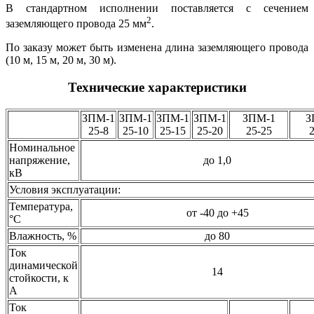
В стандартном исполнении поставляется с сечением
2
заземляющего провода 25 мм
.
По заказу может быть изменена длина заземляющего провода
(10 м, 15 м, 20 м, 30 м).
Технические характеристики
ЗПМ-1
ЗПМ-1
ЗПМ-1
ЗПМ-1
ЗПМ-1
З
25-8
25-10
25-15
25-20
25-25
2
Номинальное
напряжение,
до 1,0
кВ
Условия эксплуатации:
Температура,
от -40 до +45
°С
Влажность, %
до 80
Ток
динамической
14
стойкости, к
А
Ток