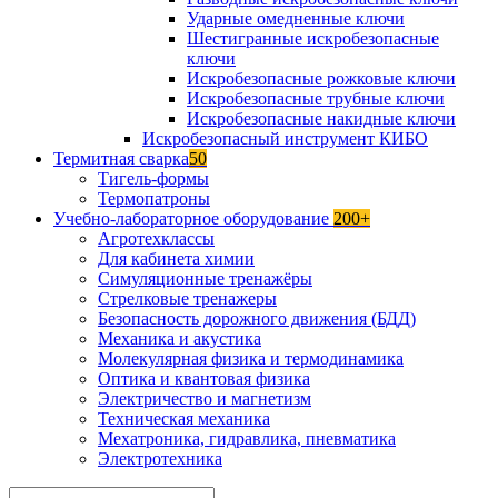
Ударные омедненные ключи
Шестигранные искробезопасные
ключи
Искробезопасные рожковые ключи
Искробезопасные трубные ключи
Искробезопасные накидные ключи
Искробезопасный инструмент КИБО
Термитная сварка
50
Тигель-формы
Термопатроны
Учебно-лабораторное оборудование
200+
Агротехклассы
Для кабинета химии
Симуляционные тренажёры
Стрелковые тренажеры
Безопасность дорожного движения (БДД)
Механика и акустика
Молекулярная физика и термодинамика
Оптика и квантовая физика
Электричество и магнетизм
Техническая механика
Мехатроника, гидравлика, пневматика
Электротехника