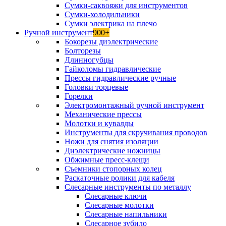
Сумки-саквояжи для инструментов
Сумки-холодильники
Сумки электрика на плечо
Ручной инструмент
900+
Бокорезы диэлектрические
Болторезы
Длинногубцы
Гайколомы гидравлические
Прессы гидравлические ручные
Головки торцевые
Горелки
Электромонтажный ручной инструмент
Механические прессы
Молотки и кувалды
Инструменты для скручивания проводов
Ножи для снятия изоляции
Диэлектрические ножницы
Обжимные пресс-клещи
Съемники стопорных колец
Раскаточные ролики для кабеля
Слесарные инструменты по металлу
Слесарные ключи
Слесарные молотки
Слесарные напильники
Слесарное зубило