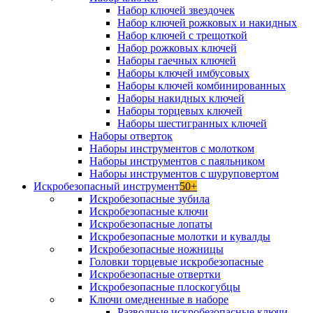
Набор ключей звездочек
Набор ключей рожковых и накидных
Набор ключей с трещоткой
Набор рожковых ключей
Наборы гаечных ключей
Наборы ключей имбусовых
Наборы ключей комбинированных
Наборы накидных ключей
Наборы торцевых ключей
Наборы шестигранных ключей
Наборы отверток
Наборы инструментов с молотком
Наборы инструментов с паяльником
Наборы инструментов с шуруповертом
Искробезопасный инструмент
50+
Искробезопасные зубила
Искробезопасные ключи
Искробезопасные лопаты
Искробезопасные молотки и кувалды
Искробезопасные ножницы
Головки торцевые искробезопасные
Искробезопасные отвертки
Искробезопасные плоскогубцы
Ключи омедненные в наборе
Разводные искробезопасные ключи