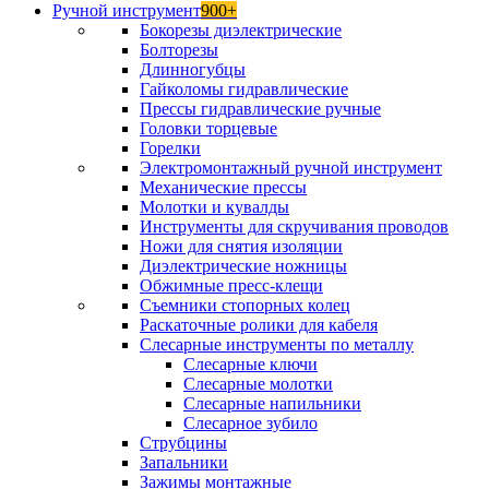
Ручной инструмент
900+
Бокорезы диэлектрические
Болторезы
Длинногубцы
Гайколомы гидравлические
Прессы гидравлические ручные
Головки торцевые
Горелки
Электромонтажный ручной инструмент
Механические прессы
Молотки и кувалды
Инструменты для скручивания проводов
Ножи для снятия изоляции
Диэлектрические ножницы
Обжимные пресс-клещи
Съемники стопорных колец
Раскаточные ролики для кабеля
Слесарные инструменты по металлу
Слесарные ключи
Слесарные молотки
Слесарные напильники
Слесарное зубило
Струбцины
Запальники
Зажимы монтажные