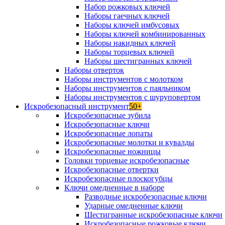
Набор рожковых ключей
Наборы гаечных ключей
Наборы ключей имбусовых
Наборы ключей комбинированных
Наборы накидных ключей
Наборы торцевых ключей
Наборы шестигранных ключей
Наборы отверток
Наборы инструментов с молотком
Наборы инструментов с паяльником
Наборы инструментов с шуруповертом
Искробезопасный инструмент
50+
Искробезопасные зубила
Искробезопасные ключи
Искробезопасные лопаты
Искробезопасные молотки и кувалды
Искробезопасные ножницы
Головки торцевые искробезопасные
Искробезопасные отвертки
Искробезопасные плоскогубцы
Ключи омедненные в наборе
Разводные искробезопасные ключи
Ударные омедненные ключи
Шестигранные искробезопасные ключи
Искробезопасные рожковые ключи