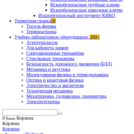
Искробезопасные трубные ключи
Искробезопасные накидные ключи
Искробезопасный инструмент КИБО
Термитная сварка
50
Тигель-формы
Термопатроны
Учебно-лабораторное оборудование
200+
Агротехклассы
Для кабинета химии
Симуляционные тренажёры
Стрелковые тренажеры
Безопасность дорожного движения (БДД)
Механика и акустика
Молекулярная физика и термодинамика
Оптика и квантовая физика
Электричество и магнетизм
Техническая механика
Мехатроника, гидравлика, пневматика
Электротехника
0
Корзина
Ваша
Корзина
Корзина