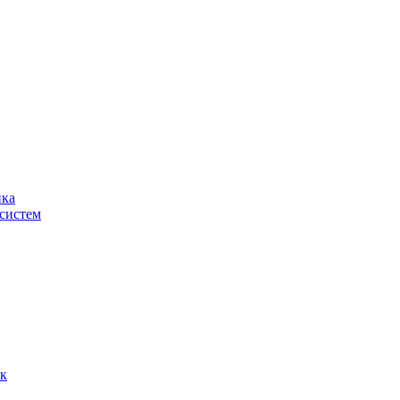
ика
систем
ок