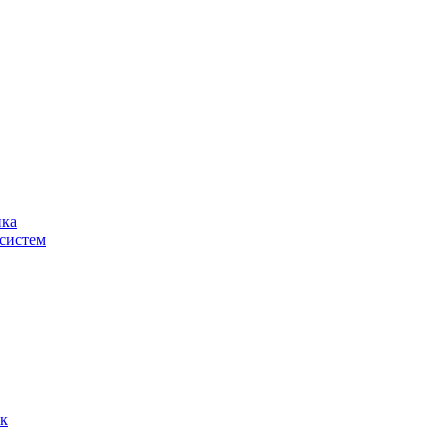
ика
систем
ок