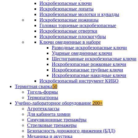
Искробезопасные ключи
Искробезопасные лопаты
Искробезопасные молотки и кувалды
Искробезопасные ножницы
Головки торцевые искробезопасные
Искробезопасные отвертки
Искробезопасные плоскогубцы
Ключи омедненные в наборе
Разводные искробезопасные ключи
Ударные омедненные ключи
Шестигранные искробезопасные ключи
Искробезопасные рожковые ключи
Искробезопасные трубные ключи
Искробезопасные накидные ключи
Искробезопасный инструмент КИБО
Термитная сварка
50
Тигель-формы
Термопатроны
Учебно-лабораторное оборудование
200+
Агротехклассы
Для кабинета химии
Симуляционные тренажёры
Стрелковые тренажеры
Безопасность дорожного движения (БДД)
Механика и акустика