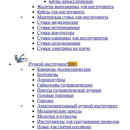
Баулы инкассаторские
Жилеты монтажника для инструмента
Кейсы для инструмента
Монтерская сумка для инструмента
Сумки медицинские
Сумки ветеринарные
Сумки кондуктора
Сумки-саквояжи для инструментов
Сумки-холодильники
Сумки электрика на плечо
Ручной инструмент
900+
Бокорезы диэлектрические
Болторезы
Длинногубцы
Гайколомы гидравлические
Прессы гидравлические ручные
Головки торцевые
Горелки
Электромонтажный ручной инструмент
Механические прессы
Молотки и кувалды
Инструменты для скручивания проводов
Ножи для снятия изоляции