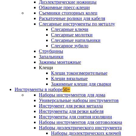
Диэлектрические ножницы
Обжимные пресс-клещи
Съемники стопорных колец
Раскаточные ролики для кабеля
Слесарные инструменты по металлу
Слесарные ключи
Слесарные молотки
Слесарные напильники
Слесарное зубило
Струбцины
Запальники
Зажимы монтажные
Клещи
Клещи токоизмерительные
Клещи вязальные
Зажимные клещи для сварки
Инструменты в наборе
50+
Наборы инструментов для дома
Универсальные наборы инструментов
Инструмент для резки металла
Инструменты для резки кабеля
Инструменты для снятия изоляции
Наборы инструментов для оптоволокна
Наборы диэлектрического инструмента
Наборы диэлектрических ключей