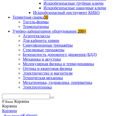
Искробезопасные трубные ключи
Искробезопасные накидные ключи
Искробезопасный инструмент КИБО
Термитная сварка
50
Тигель-формы
Термопатроны
Учебно-лабораторное оборудование
200+
Агротехклассы
Для кабинета химии
Симуляционные тренажёры
Стрелковые тренажеры
Безопасность дорожного движения (БДД)
Механика и акустика
Молекулярная физика и термодинамика
Оптика и квантовая физика
Электричество и магнетизм
Техническая механика
Мехатроника, гидравлика, пневматика
Электротехника
0
Корзина
Ваша
Корзина
Корзина
Кабинет
Ваш личный