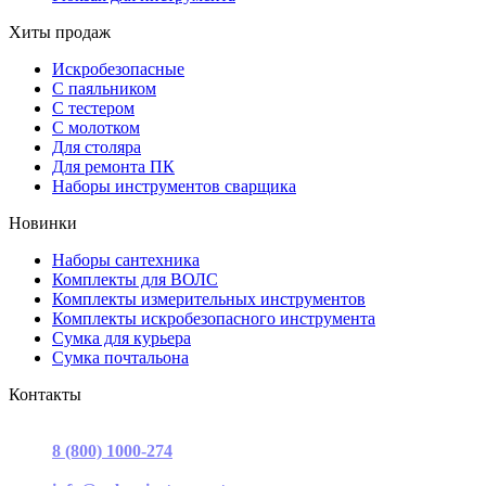
Хиты продаж
Искробезопасные
С паяльником
С тестером
С молотком
Для столяра
Для ремонта ПК
Наборы инструментов сварщика
Новинки
Наборы сантехника
Комплекты для ВОЛС
Комплекты измерительных инструментов
Комплекты искробезопасного инструмента
Сумка для курьера
Сумка почтальона
Контакты
г. Москва, ул. Садовая-Триумфальная, д.16, стр. 3, офис 2
8 (800) 1000-274
(звонок бесплатный)
Пн-Пт 9.00 - 17.00