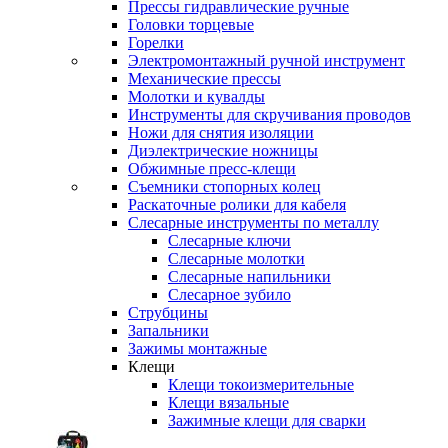
Прессы гидравлические ручные
Головки торцевые
Горелки
Электромонтажный ручной инструмент
Механические прессы
Молотки и кувалды
Инструменты для скручивания проводов
Ножи для снятия изоляции
Диэлектрические ножницы
Обжимные пресс-клещи
Съемники стопорных колец
Раскаточные ролики для кабеля
Слесарные инструменты по металлу
Слесарные ключи
Слесарные молотки
Слесарные напильники
Слесарное зубило
Струбцины
Запальники
Зажимы монтажные
Клещи
Клещи токоизмерительные
Клещи вязальные
Зажимные клещи для сварки