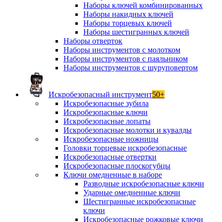
Наборы ключей комбинированных
Наборы накидных ключей
Наборы торцевых ключей
Наборы шестигранных ключей
Наборы отверток
Наборы инструментов с молотком
Наборы инструментов с паяльником
Наборы инструментов с шуруповертом
Искробезопасный инструмент
50+
Искробезопасные зубила
Искробезопасные ключи
Искробезопасные лопаты
Искробезопасные молотки и кувалды
Искробезопасные ножницы
Головки торцевые искробезопасные
Искробезопасные отвертки
Искробезопасные плоскогубцы
Ключи омедненные в наборе
Разводные искробезопасные ключи
Ударные омедненные ключи
Шестигранные искробезопасные
ключи
Искробезопасные рожковые ключи