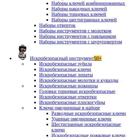
Наборы ключей комбинированных
Наборы накидных ключей
Наборы торцевых ключей
Наборы шестигранных ключей
Наборы отверток
Наборы инструментов с молотком
Наборы инструментов с паяльником
Наборы инструментов с шуруповертом
Искробезопасный инструмент
50+
Искробезопасные зубила
Искробезопасные ключи
Искробезопасные лопаты
Искробезопасные молотки и кувалды
Искробезопасные ножницы
Головки торцевые искробезопасные
Искробезопасные отвертки
Искробезопасные плоскогубцы
Ключи омедненные в наборе
Разводные искробезопасные ключи
Ударные омедненные ключи
Шестигранные искробезопасные
ключи
Искробезопасные рожковые ключи