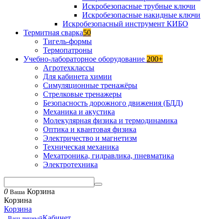
Искробезопасные трубные ключи
Искробезопасные накидные ключи
Искробезопасный инструмент КИБО
Термитная сварка
50
Тигель-формы
Термопатроны
Учебно-лабораторное оборудование
200+
Агротехклассы
Для кабинета химии
Симуляционные тренажёры
Стрелковые тренажеры
Безопасность дорожного движения (БДД)
Механика и акустика
Молекулярная физика и термодинамика
Оптика и квантовая физика
Электричество и магнетизм
Техническая механика
Мехатроника, гидравлика, пневматика
Электротехника
0
Корзина
Ваша
Корзина
Корзина
Кабинет
Ваш личный