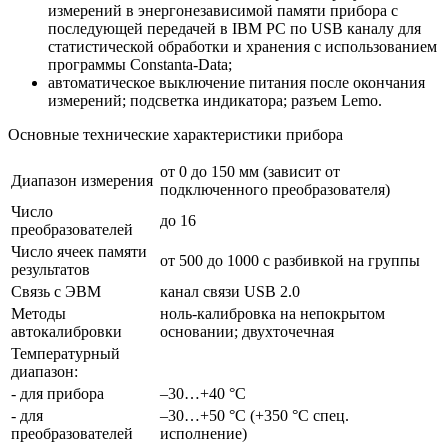
измерений в энергонезависимой памяти прибора с
последующей передачей в IBM PC по USB каналу для
статистической обработки и хранения с использованием
программы Constanta-Data;
автоматическое выключение питания после окончания
измерений; подсветка индикатора; разъем Lemo.
Основные технические характеристики прибора
от 0 до 150 мм (зависит от
Диапазон измерения
подключенного преобразователя)
Число
до 16
преобразователей
Число ячеек памяти
от 500 до 1000 с разбивкой на группы
результатов
Связь с ЭВМ
канал связи USB 2.0
Методы
ноль-калибровка на непокрытом
автокалибровки
основании; двухточечная
Температурный
диапазон:
- для прибора
–30…+40 °С
- для
–30…+50 °С (+350 °С спец.
преобразователей
исполнение)