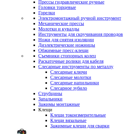
Прессы гидравлические ручные
Головки торцевые
Горелки
Электромонтажный ручной инструмент
Механические прессы
Молотки и кувалды
Инструменты для скручивания проводов
Ножи для снятия изоляции
Диэлектрические ножницы
Обжимные пресс-клещи
Съемники стопорных колец
Раскаточные ролики для кабеля
Слесарные инструменты по металлу
Слесарные ключи
Слесарные молотки
Слесарные напильники
Слесарное зубило
Струбцины
Запальники
Зажимы монтажные
Клещи
Клещи токоизмерительные
Клещи вязальные
Зажимные клещи для сварки