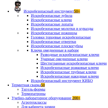
Искробезопасный инструмент
50+
Искробезопасные зубила
Искробезопасные ключи
Искробезопасные лопаты
Искробезопасные молотки и кувалды
Искробезопасные ножницы
Головки торцевые искробезопасные
Искробезопасные отвертки
Искробезопасные плоскогубцы
Ключи омедненные в наборе
Разводные искробезопасные ключи
Ударные омедненные ключи
Шестигранные искробезопасные ключи
Искробезопасные рожковые ключи
Искробезопасные трубные ключи
Искробезопасные накидные ключи
Искробезопасный инструмент КИБО
Термитная сварка
50
Тигель-формы
Термопатроны
Учебно-лабораторное оборудование
200+
Агротехклассы
Для кабинета химии