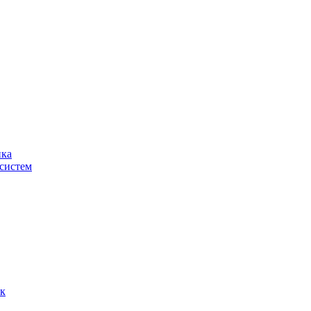
ика
систем
ок