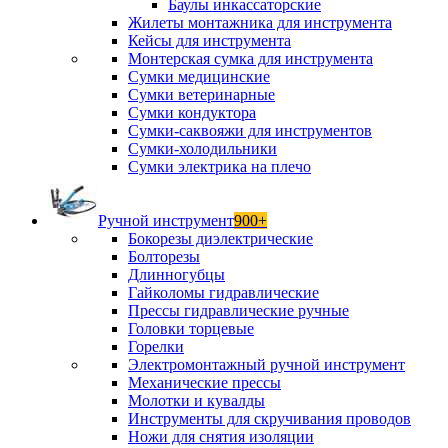
Баулы инкассаторские
Жилеты монтажника для инструмента
Кейсы для инструмента
Монтерская сумка для инструмента
Сумки медицинские
Сумки ветеринарные
Сумки кондуктора
Сумки-саквояжи для инструментов
Сумки-холодильники
Сумки электрика на плечо
Ручной инструмент
900+
Бокорезы диэлектрические
Болторезы
Длинногубцы
Гайколомы гидравлические
Прессы гидравлические ручные
Головки торцевые
Горелки
Электромонтажный ручной инструмент
Механические прессы
Молотки и кувалды
Инструменты для скручивания проводов
Ножи для снятия изоляции