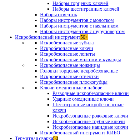
Наборы торцевых ключей
Наборы шестигранных ключей
Наборы отверток
Наборы инструментов с молотком
Наборы инструментов с паяльником
Наборы инструментов с шуруповертом
Искробезопасный инструмент
50+
Искробезопасные зубила
Искробезопасные ключи
Искробезопасные лопаты
Искробезопасные молотки и кувалды
Искробезопасные ножницы
Головки торцевые искробезопасные
Искробезопасные отвертки
Искробезопасные плоскогубцы
Ключи омедненные в наборе
Разводные искробезопасные ключи
Ударные омедненные ключи
Шестигранные искробезопасные
ключи
Искробезопасные рожковые ключи
Искробезопасные трубные ключи
Искробезопасные накидные ключи
Искробезопасный инструмент КИБО
Термитная сварка
50