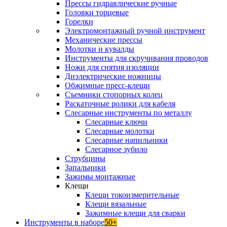
Прессы гидравлические ручные
Головки торцевые
Горелки
Электромонтажный ручной инструмент
Механические прессы
Молотки и кувалды
Инструменты для скручивания проводов
Ножи для снятия изоляции
Диэлектрические ножницы
Обжимные пресс-клещи
Съемники стопорных колец
Раскаточные ролики для кабеля
Слесарные инструменты по металлу
Слесарные ключи
Слесарные молотки
Слесарные напильники
Слесарное зубило
Струбцины
Запальники
Зажимы монтажные
Клещи
Клещи токоизмерительные
Клещи вязальные
Зажимные клещи для сварки
Инструменты в наборе
50+