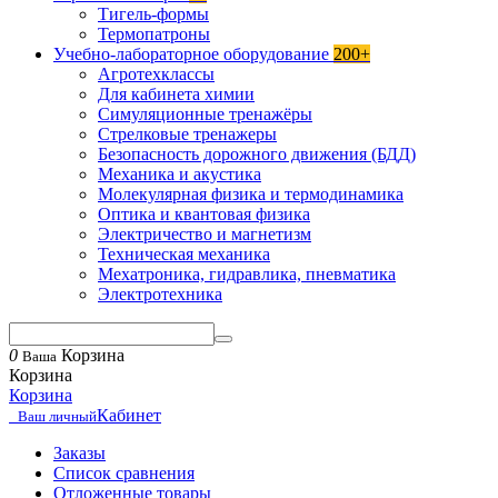
Тигель-формы
Термопатроны
Учебно-лабораторное оборудование
200+
Агротехклассы
Для кабинета химии
Симуляционные тренажёры
Стрелковые тренажеры
Безопасность дорожного движения (БДД)
Механика и акустика
Молекулярная физика и термодинамика
Оптика и квантовая физика
Электричество и магнетизм
Техническая механика
Мехатроника, гидравлика, пневматика
Электротехника
0
Корзина
Ваша
Корзина
Корзина
Кабинет
Ваш личный
Заказы
Список сравнения
Отложенные товары