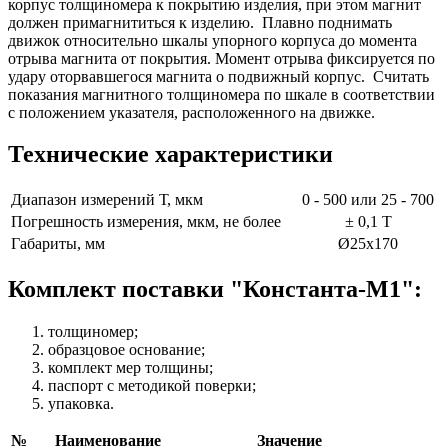
корпус толщиномера к покрытию изделия, при этом магнит
должен примагнититься к изделию. Плавно поднимать
движок относительно шкалы упорного корпуса до момента
отрыва магнита от покрытия. Момент отрыва фиксируется по
удару оторвавшегося магнита о подвижный корпус. Считать
показания магнитного толщиномера по шкале в соответствии
с положением указателя, расположенного на движке.
Технические характеристики
Диапазон измерений Т, мкм
0 - 500 или 25 - 700
Погрешность измерения, мкм, не более
± 0,1 Т
Габариты, мм
Ø25х170
Комплект поставки "Константа-М1":
толщиномер;
образцовое основание;
комплект мер толщины;
паспорт с методикой поверки;
упаковка.
№
Наименование
Значение