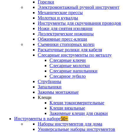
Горелки
Электромонтажный ручной инструмент
Механические прессы
Молотки и кувалды
Инструменты для скручивания проводов
Ножи для снятия изоляции
Диэлектрические ножницы
Обжимные пресс-клещи
Съемники стопорных колец
Раскаточные ролики для кабеля
Слесарные инструменты по металлу
Слесарные ключи
Слесарные молотки
Слесарные напильники
Слесарное зубило
Струбцины
Запальники
Зажимы монтажные
Клещи
Клещи токоизмерительные
Клещи вязальные
Зажимные клещи для сварки
Инструменты в наборе
50+
Наборы инструментов для дома
Универсальные наборы инструментов