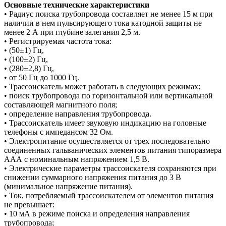
Основные технические характеристики
• Радиус поиска трубопровода составляет не менее 15 м при
наличии в нем пульсирующего тока катодной защиты не
менее 2 А при глубине залегания 2,5 м.
• Регистрируемая частота тока:
• (50±1) Гц,
• (100±2) Гц,
• (280±2,8) Гц,
• от 50 Гц до 1000 Гц.
• Трассоискатель может работать в следующих режимах:
• поиск трубопровода по горизонтальной или вертикальной
составляющей магнитного поля;
• определение направления трубопровода.
• Трассоискатель имеет звуковую индикацию на головные
телефоны с импедансом 32 Ом.
• Электропитание осуществляется от трех последовательно
соединенных гальванических элементов питания типоразмера
ААА с номинальным напряжением 1,5 В.
• Электрические параметры трассоискателя сохраняются при
снижении суммарного напряжения питания до 3 В
(минимальное напряжение питания).
• Ток, потребляемый трассоискателем от элементов питания
не превышает:
• 10 мА в режиме поиска и определения направления
трубопровода;