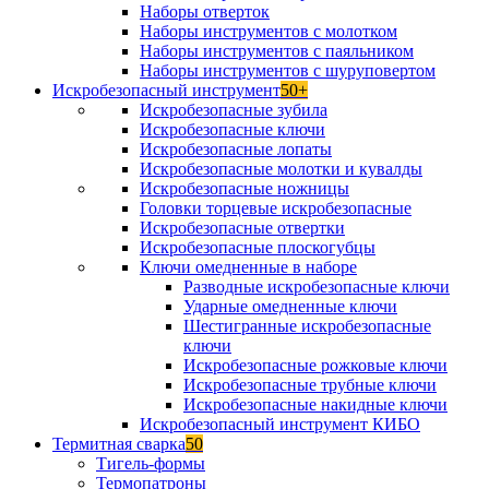
Наборы отверток
Наборы инструментов с молотком
Наборы инструментов с паяльником
Наборы инструментов с шуруповертом
Искробезопасный инструмент
50+
Искробезопасные зубила
Искробезопасные ключи
Искробезопасные лопаты
Искробезопасные молотки и кувалды
Искробезопасные ножницы
Головки торцевые искробезопасные
Искробезопасные отвертки
Искробезопасные плоскогубцы
Ключи омедненные в наборе
Разводные искробезопасные ключи
Ударные омедненные ключи
Шестигранные искробезопасные
ключи
Искробезопасные рожковые ключи
Искробезопасные трубные ключи
Искробезопасные накидные ключи
Искробезопасный инструмент КИБО
Термитная сварка
50
Тигель-формы
Термопатроны