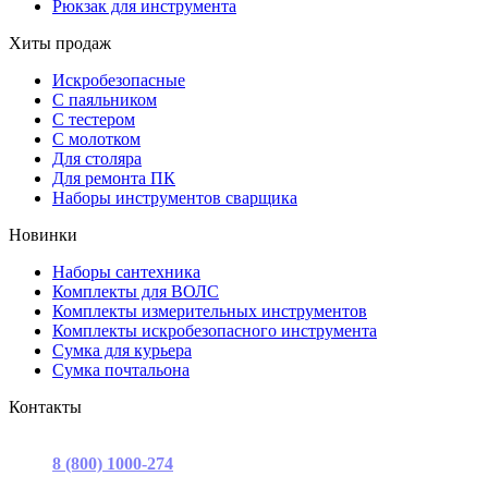
Рюкзак для инструмента
Хиты продаж
Искробезопасные
С паяльником
С тестером
С молотком
Для столяра
Для ремонта ПК
Наборы инструментов сварщика
Новинки
Наборы сантехника
Комплекты для ВОЛС
Комплекты измерительных инструментов
Комплекты искробезопасного инструмента
Сумка для курьера
Сумка почтальона
Контакты
г. Москва, ул. Садовая-Триумфальная, д.16, стр. 3, офис 2
8 (800) 1000-274
(звонок бесплатный)
Пн-Пт 9.00 - 17.00