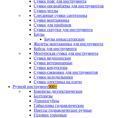
Сумки пояс для инструмента
Сумки-органайзеры для инструментов
Сумки-чехлы
Слесарные сумки сантехника
Сумки монтажника
Сумки для приборов
Сумки скрутки для инструмента
Баулы
Баулы инкассаторские
Жилеты монтажника для инструмента
Кейсы для инструмента
Монтерская сумка для инструмента
Сумки медицинские
Сумки ветеринарные
Сумки кондуктора
Сумки-саквояжи для инструментов
Сумки-холодильники
Сумки электрика на плечо
Ручной инструмент
900+
Бокорезы диэлектрические
Болторезы
Длинногубцы
Гайколомы гидравлические
Прессы гидравлические ручные
Головки торцевые