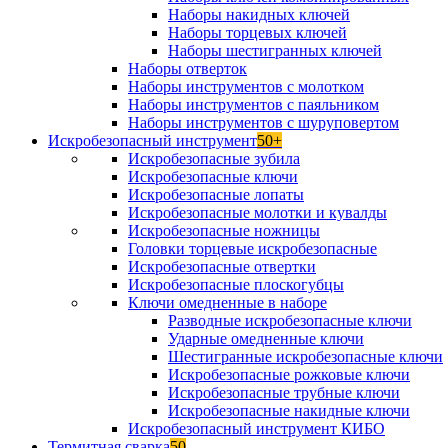
Наборы накидных ключей
Наборы торцевых ключей
Наборы шестигранных ключей
Наборы отверток
Наборы инструментов с молотком
Наборы инструментов с паяльником
Наборы инструментов с шуруповертом
Искробезопасный инструмент
50+
Искробезопасные зубила
Искробезопасные ключи
Искробезопасные лопаты
Искробезопасные молотки и кувалды
Искробезопасные ножницы
Головки торцевые искробезопасные
Искробезопасные отвертки
Искробезопасные плоскогубцы
Ключи омедненные в наборе
Разводные искробезопасные ключи
Ударные омедненные ключи
Шестигранные искробезопасные ключи
Искробезопасные рожковые ключи
Искробезопасные трубные ключи
Искробезопасные накидные ключи
Искробезопасный инструмент КИБО
Термитная сварка
50