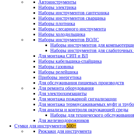
Автоинструменты
Наборы электрика
Наборы инструментов сантехника
Наборы инструментов сварщика
Наборы плотника
Наборы слесарного инструмента
Наборы холодильщика
Наборы инструментов ВОЛС
Наборы инструментов для компьютерщ
Наборы инструментов для слаботочных 
Для монтажа СИП и ВЛ
Наборы кабельщика-спайщика
Наборы газовика
Наборы релейщика
Приборы энергетика
Для обслуживания пищевых производств
Для ремонта оборудования
Для электрохимзащиты
Для монтажа пожарной сигнализации
Для монтажа термоусаживаемых муфт и труб
Для анализа и контроля окружающей среды
Наборы для технического обслуживани
Для железнодорожников
Сумки для инструментов
500+
Рюкзаки для инструмента