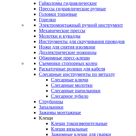
Гайколомы гидравлические
Прессы гидравлические ручные
Головки торцевые
Горелки
Электромонтажный ручной инструмент
Механические прессы
Молотки и кувалды
Инструменты для скручивания проводов
Ножи для снятия изоляции
Диэлектрические ножницы
Обжимные пресс-клещи
Съемники стопорных колец
Раскаточные ролики для кабеля
Слесарные инструменты по металлу
Слесарные ключи
Слесарные молотки
Слесарные напильники
Слесарное зубило
Струбцины
Запальники
Зажимы монтажные
Клещи
Клещи токоизмерительные
Клещи вязальные
Зажимные клещи для сварки