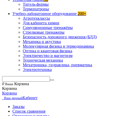
Тигель-формы
Термопатроны
Учебно-лабораторное оборудование
200+
Агротехклассы
Для кабинета химии
Симуляционные тренажёры
Стрелковые тренажеры
Безопасность дорожного движения (БДД)
Механика и акустика
Молекулярная физика и термодинамика
Оптика и квантовая физика
Электричество и магнетизм
Техническая механика
Мехатроника, гидравлика, пневматика
Электротехника
0
Корзина
Ваша
Корзина
Корзина
Кабинет
Ваш личный
Заказы
Список сравнения
Отложенные товары