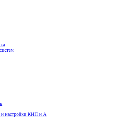
ика
систем
ок
я и настройки КИП и А