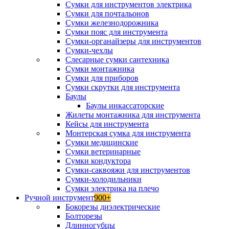
Сумки для инструментов электрика
Сумки для почтальонов
Сумки железнодорожника
Сумки пояс для инструмента
Сумки-органайзеры для инструментов
Сумки-чехлы
Слесарные сумки сантехника
Сумки монтажника
Сумки для приборов
Сумки скрутки для инструмента
Баулы
Баулы инкассаторские
Жилеты монтажника для инструмента
Кейсы для инструмента
Монтерская сумка для инструмента
Сумки медицинские
Сумки ветеринарные
Сумки кондуктора
Сумки-саквояжи для инструментов
Сумки-холодильники
Сумки электрика на плечо
Ручной инструмент
900+
Бокорезы диэлектрические
Болторезы
Длинногубцы