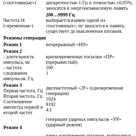
(«постоянные»)
дискретностью 1 Гц и точностью ±0,05%,
заносятся в энергонезависимую память
200…9999 Гц
Частота f4
выбирается взамен одной из
(«временная»)
«постоянных», не заносится в память,
существует до выключения питания.
Режимы генерации
Режим 1
непрерывный «НП»
Режим 2
- длительность
кратковременные посылки «ПР»
импульса, мс
(прерывистый)
- частота
100
следования
1
импульсов, Гц
Режим 3
двухчастотный «2F» (одновременная
Первая частота, Гц
генерация)
Вторая частота, Гц
1024
Соотношение
8192
амплитуд первой и
4:1
второй частот
генерация ударных импульсов «УР»
(ударный режим)
Режим 4
равна напряжению питания, выбирается