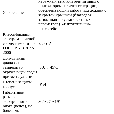
наружный выключатель питания с
индикатором наличия генерации,
обеспечивающий работу под дождем с
Управление
закрытой крышкой (благодаря
запоминанию установленных
параметров). «Интуитивный»
интерфейс.
Классификация
электромагнитной
совместимости по
класс А
ГОСТ Р 51318.22-
2006
Допустимый
диапазон
температур
-30…+45ºС
окружающей среды
при эксплуатации
Степень защиты
IP54
корпуса
Габаритные
размеры
электронного
305х270х191
блока (кейса), не
более, мм