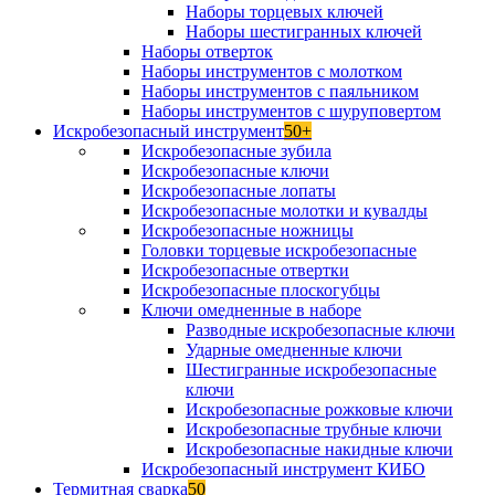
Наборы торцевых ключей
Наборы шестигранных ключей
Наборы отверток
Наборы инструментов с молотком
Наборы инструментов с паяльником
Наборы инструментов с шуруповертом
Искробезопасный инструмент
50+
Искробезопасные зубила
Искробезопасные ключи
Искробезопасные лопаты
Искробезопасные молотки и кувалды
Искробезопасные ножницы
Головки торцевые искробезопасные
Искробезопасные отвертки
Искробезопасные плоскогубцы
Ключи омедненные в наборе
Разводные искробезопасные ключи
Ударные омедненные ключи
Шестигранные искробезопасные
ключи
Искробезопасные рожковые ключи
Искробезопасные трубные ключи
Искробезопасные накидные ключи
Искробезопасный инструмент КИБО
Термитная сварка
50