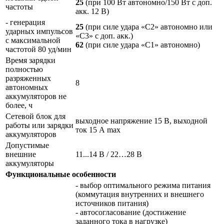
25
(при 100 Вт автономно/150 Вт с доп.
частоты
акк. 12 В)
- генерация
25
(при силе удара «С2» автономно или
ударных импульсов
«С3» с доп. акк.)
с максимальной
62
(при силе удара «С1» автономно)
частотой 80 уд/мин
Время зарядки
полностью
разряженных
8
автономных
аккумуляторов не
более, ч
Сетевой блок для
выходное напряжение 15 В, выходной
работы или зарядки
ток 15 А max
аккумуляторов
Допустимые
внешние
11...14 В / 22…28 В
аккумуляторы
Функциональные особенности
- выбор оптимального режима питания
(коммутация внутренних и внешнего
источников питания)
- автосогласование (достижение
заданного тока в нагрузке)