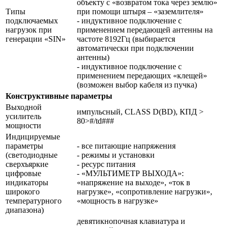
объекту с «возвратом тока через землю»
Типы
при помощи штыря – «заземлителя»
подключаемых
- индуктивное подключение с
нагрузок при
применением передающей антенны на
генерации «SIN»
частоте 8192Гц (выбирается
автоматически при подключении
антенны)
- индуктивное подключение с
применением передающих «клещей»
(возможен выбор кабеля из пучка)
Конструктивные параметры
Выходной
импульсный, CLASS D(BD), КПД >
усилитель
80>#/td###
мощности
Индицируемые
параметры
- все питающие напряжения
(светодиодные
- режимы и установки
сверхъяркие
- ресурс питания
цифровые
- «МУЛЬТИМЕТР ВЫХОДА»:
индикаторы
«напряжение на выходе», «ток в
широкого
нагрузке», «сопротивление нагрузки»,
температурного
«мощность в нагрузке»
диапазона)
девятикнопочная клавиатура и