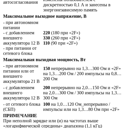
автосогласования
дискретностью 0,1 А и занесены в
энергонезависимую память
Максимальное выходное напряжение, В
- при автономном
питании
- с добавлением
220
(180 при «2F»)
внешнего
330
(260 при «2F»)
аккумулятора 12 В
110
(90 при «2F»)
- при питании от
сетевого блока
Максимальная выходная мощность, Вт
- при автономном
150
непрерывно на 1,3…300 Ом и «2F»
питании или от
на 1,3…200 Ом / 200 импульсы на 0,8…
внешнего
200 Ом
аккумулятора 21 В
- с добавлением
200
непрерывно на 2,0…150 Ом и «2F»
внешнего
на 2,0…300 Ом / 300 импульсы на 1,3…
аккумулятора 12 В
300 Ом
- от сетевого блока
100
на 1,0…120 Ом_непрерывно /
(СБП)
импульсы или на 1,3…80 Ом при «2F»
ПРИМЕЧАНИЕ
При неполной зарядке или (и) на частотах выше
«логарифмической середины» диапазона (1,1 кГц)