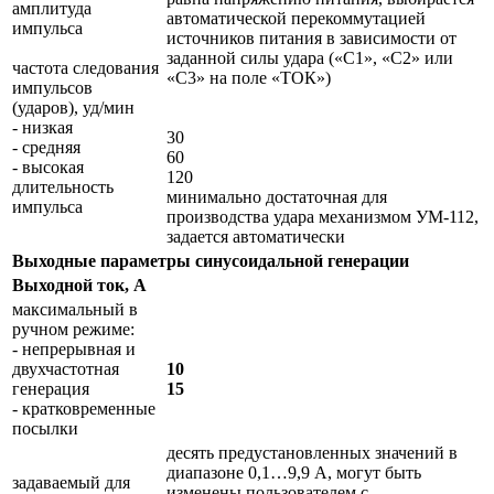
амплитуда
автоматической перекоммутацией
импульса
источников питания в зависимости от
заданной силы удара («С1», «С2» или
частота следования
«С3» на поле «ТОК»)
импульсов
(ударов), уд/мин
- низкая
30
- средняя
60
- высокая
120
длительность
минимально достаточная для
импульса
производства удара механизмом УМ-112,
задается автоматически
Выходные параметры синусоидальной генерации
Выходной ток, А
максимальный в
ручном режиме:
- непрерывная и
двухчастотная
10
генерация
15
- кратковременные
посылки
десять предустановленных значений в
диапазоне 0,1…9,9 А, могут быть
задаваемый для
изменены пользователем с