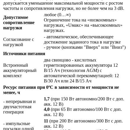
допускается уменьшение максимальной мощности с ростом
частоты и сопротивления нагрузки, но не более чем на 3 dB.
любое (0…∞)
Допустимое
Ограничение тока на «низкоомных»
сопротивление
нагрузках, «Uмакс» на «высокоомных»
нагрузки
нагрузках.
- автоматическое, обеспечивающее
Согласование с
достижение заданного тока в нагрузке
нагрузкой
- ручное (кнопками "Вверх" или "Вниз")
Источники питания
два свинцово - кислотных
Встроенный
герметизированных аккумулятора 12
аккумуляторный
В/15 Ач (технология AGM) с
комплект
автоматической перекоммутацией: 12
В/30 Ач или 24 В/15 Ач
Ресурс питания при 0ºС в зависимости от мощности не
менее, ч
1,7
(при 150 Вт автономно/200 Вт с доп.
- непрерывная и
акк. 12 В)
двухчастотная
4,0
(при 65 Вт автономно/100 Вт с доп.
генерация
акк. 12 В)
11
(при 200 Вт автономно/300 Вт с доп.
- импульсные
акк. 12 В)
посылки одной