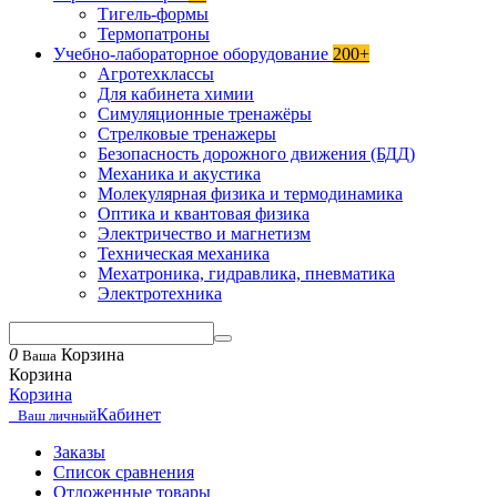
Тигель-формы
Термопатроны
Учебно-лабораторное оборудование
200+
Агротехклассы
Для кабинета химии
Симуляционные тренажёры
Стрелковые тренажеры
Безопасность дорожного движения (БДД)
Механика и акустика
Молекулярная физика и термодинамика
Оптика и квантовая физика
Электричество и магнетизм
Техническая механика
Мехатроника, гидравлика, пневматика
Электротехника
0
Корзина
Ваша
Корзина
Корзина
Кабинет
Ваш личный
Заказы
Список сравнения
Отложенные товары