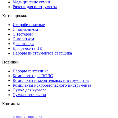
Медицинские сумки
Рюкзак для инструмента
Хиты продаж
Искробезопасные
С паяльником
С тестером
С молотком
Для столяра
Для ремонта ПК
Наборы инструментов сварщика
Новинки
Наборы сантехника
Комплекты для ВОЛС
Комплекты измерительных инструментов
Комплекты искробезопасного инструмента
Сумка для курьера
Сумка почтальона
Контакты
г. Москва, ул. Садовая-Триумфальная, д.16, стр. 3, офис 2
8 (800) 1000-274
(звонок бесплатный)