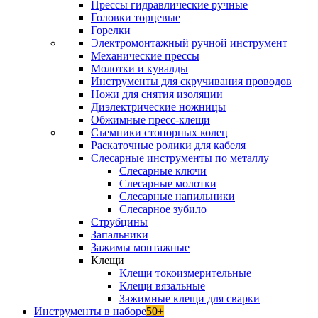
Прессы гидравлические ручные
Головки торцевые
Горелки
Электромонтажный ручной инструмент
Механические прессы
Молотки и кувалды
Инструменты для скручивания проводов
Ножи для снятия изоляции
Диэлектрические ножницы
Обжимные пресс-клещи
Съемники стопорных колец
Раскаточные ролики для кабеля
Слесарные инструменты по металлу
Слесарные ключи
Слесарные молотки
Слесарные напильники
Слесарное зубило
Струбцины
Запальники
Зажимы монтажные
Клещи
Клещи токоизмерительные
Клещи вязальные
Зажимные клещи для сварки
Инструменты в наборе
50+