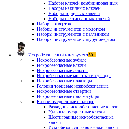
Наборы ключей комбинированных
Наборы накидных ключей
Наборы торцевых ключей
Наборы шестигранных ключей
Наборы отверток
Наборы инструментов с молотком
Наборы инструментов с паяльником
Наборы инструментов с шуруповертом
Искробезопасный инструмент
50+
Искробезопасные зубила
Искробезопасные ключи
Искробезопасные лопаты
Искробезопасные молотки и кувалды
Искробезопасные ножницы
Головки торцевые искробезопасные
Искробезопасные отвертки
Искробезопасные плоскогубцы
Ключи омедненные в наборе
Разводные искробезопасные ключи
Ударные омедненные ключи
Шестигранные искробезопасные
ключи
Искробезопасные рожковые ключи