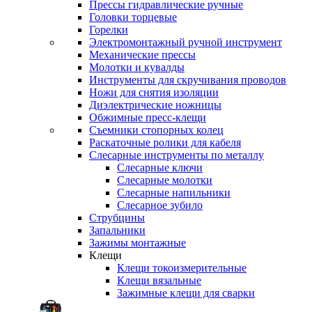
Прессы гидравлические ручные
Головки торцевые
Горелки
Электромонтажный ручной инструмент
Механические прессы
Молотки и кувалды
Инструменты для скручивания проводов
Ножи для снятия изоляции
Диэлектрические ножницы
Обжимные пресс-клещи
Съемники стопорных колец
Раскаточные ролики для кабеля
Слесарные инструменты по металлу
Слесарные ключи
Слесарные молотки
Слесарные напильники
Слесарное зубило
Струбцины
Запальники
Зажимы монтажные
Клещи
Клещи токоизмерительные
Клещи вязальные
Зажимные клещи для сварки