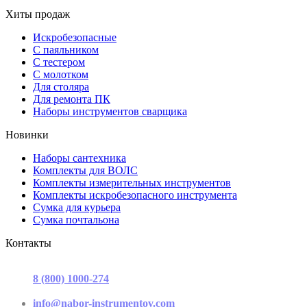
Хиты продаж
Искробезопасные
С паяльником
С тестером
С молотком
Для столяра
Для ремонта ПК
Наборы инструментов сварщика
Новинки
Наборы сантехника
Комплекты для ВОЛС
Комплекты измерительных инструментов
Комплекты искробезопасного инструмента
Сумка для курьера
Сумка почтальона
Контакты
г. Москва, ул. Садовая-Триумфальная, д.16, стр. 3, офис 2
8 (800) 1000-274
(звонок бесплатный)
Пн-Пт 9.00 - 17.00
info@nabor-instrumentov.com