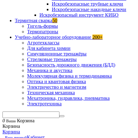
Искробезопасные трубные ключи
Искробезопасные накидные ключи
Искробезопасный инструмент КИБО
Термитная сварка
50
Тигель-формы
Термопатроны
Учебно-лабораторное оборудование
200+
Агротехклассы
Для кабинета химии
Симуляционные тренажёры
Стрелковые тренажеры
Безопасность дорожного движения (БДД)
Механика и акустика
Молекулярная физика и термодинамика
Оптика и квантовая физика
Электричество и магнетизм
Техническая механика
Мехатроника, гидравлика, пневматика
Электротехника
0
Корзина
Ваша
Корзина
Корзина
Кабинет
Ваш личный