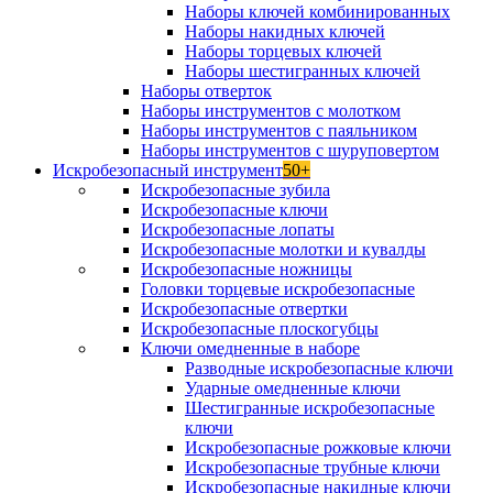
Наборы ключей комбинированных
Наборы накидных ключей
Наборы торцевых ключей
Наборы шестигранных ключей
Наборы отверток
Наборы инструментов с молотком
Наборы инструментов с паяльником
Наборы инструментов с шуруповертом
Искробезопасный инструмент
50+
Искробезопасные зубила
Искробезопасные ключи
Искробезопасные лопаты
Искробезопасные молотки и кувалды
Искробезопасные ножницы
Головки торцевые искробезопасные
Искробезопасные отвертки
Искробезопасные плоскогубцы
Ключи омедненные в наборе
Разводные искробезопасные ключи
Ударные омедненные ключи
Шестигранные искробезопасные
ключи
Искробезопасные рожковые ключи
Искробезопасные трубные ключи
Искробезопасные накидные ключи