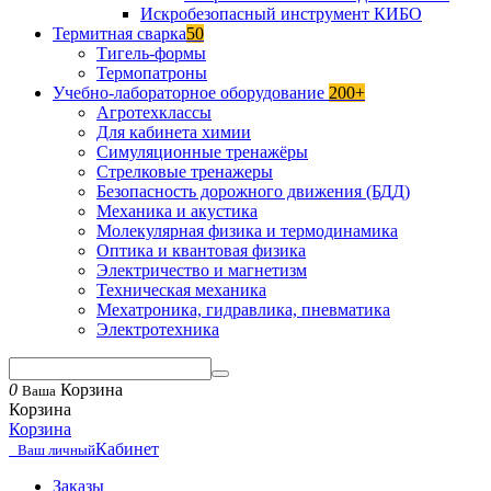
Искробезопасный инструмент КИБО
Термитная сварка
50
Тигель-формы
Термопатроны
Учебно-лабораторное оборудование
200+
Агротехклассы
Для кабинета химии
Симуляционные тренажёры
Стрелковые тренажеры
Безопасность дорожного движения (БДД)
Механика и акустика
Молекулярная физика и термодинамика
Оптика и квантовая физика
Электричество и магнетизм
Техническая механика
Мехатроника, гидравлика, пневматика
Электротехника
0
Корзина
Ваша
Корзина
Корзина
Кабинет
Ваш личный
Заказы