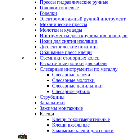
Прессы гидравлические ручные
Головки торцевые
Горелки
Электромонтажный ручной инструмент
Механические прессы
Молотки и кувалды
Инструменты для скручивания проводов
Ножи для снятия изоляции
Диэлектрические ножницы
Обжимные пресс-клещи
Съемники стопорных колец
Раскаточные ролики для кабеля
Слесарные инструменты по металлу
Слесарные ключи
Слесарные молотки
Слесарные напильники
Слесарное зубило
Струбцины
Запальники
Зажимы монтажные
Клещи
Клещи токоизмерительные
Клещи вязальные
Зажимные клещи для сварки