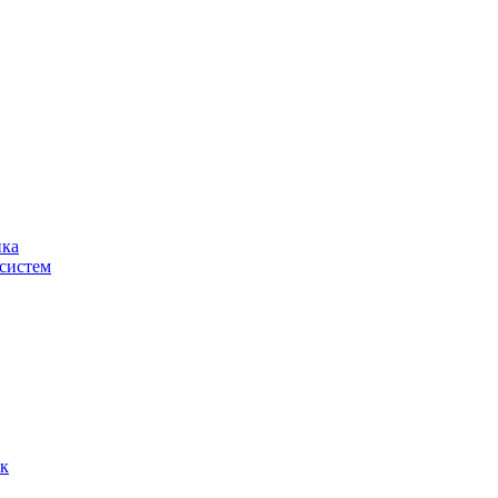
ика
систем
ок