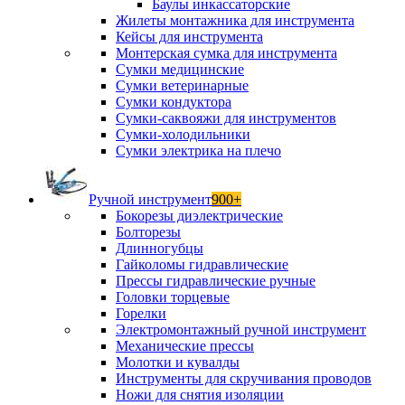
Баулы инкассаторские
Жилеты монтажника для инструмента
Кейсы для инструмента
Монтерская сумка для инструмента
Сумки медицинские
Сумки ветеринарные
Сумки кондуктора
Сумки-саквояжи для инструментов
Сумки-холодильники
Сумки электрика на плечо
Ручной инструмент
900+
Бокорезы диэлектрические
Болторезы
Длинногубцы
Гайколомы гидравлические
Прессы гидравлические ручные
Головки торцевые
Горелки
Электромонтажный ручной инструмент
Механические прессы
Молотки и кувалды
Инструменты для скручивания проводов
Ножи для снятия изоляции