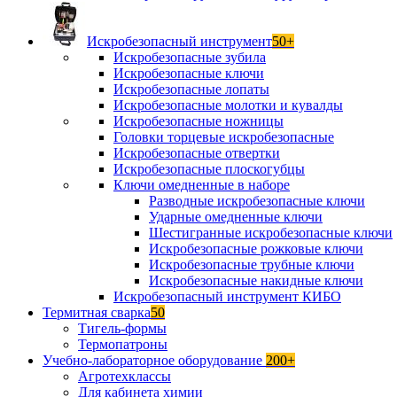
Искробезопасный инструмент
50+
Искробезопасные зубила
Искробезопасные ключи
Искробезопасные лопаты
Искробезопасные молотки и кувалды
Искробезопасные ножницы
Головки торцевые искробезопасные
Искробезопасные отвертки
Искробезопасные плоскогубцы
Ключи омедненные в наборе
Разводные искробезопасные ключи
Ударные омедненные ключи
Шестигранные искробезопасные ключи
Искробезопасные рожковые ключи
Искробезопасные трубные ключи
Искробезопасные накидные ключи
Искробезопасный инструмент КИБО
Термитная сварка
50
Тигель-формы
Термопатроны
Учебно-лабораторное оборудование
200+
Агротехклассы
Для кабинета химии